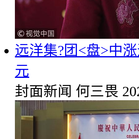
远洋集?团<盘>中涨
元
封面新闻
何三畏
20