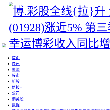
首页
快讯
要闻
股市
新股
信披+
公司
港美股
数据