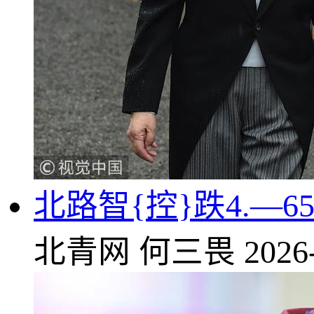
北路智{控}跌4.—65
北青网
何三畏
2026