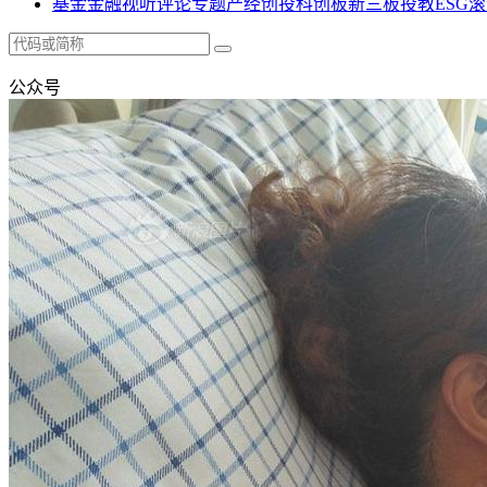
基金
金融
视听
评论
专题
产经
创投
科创板
新三板
投教
ESG
滚
公众号