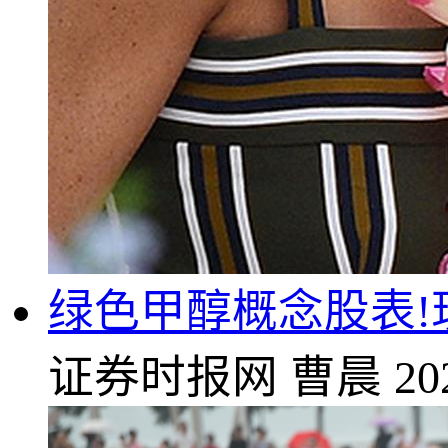
绿色甲醇概念股表!
证券时报网
曹晨
20