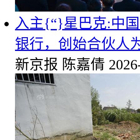
入主{“}星巴克:
银行，创始合伙人为
新京报
陈嘉倩
2026