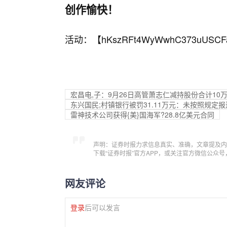
创作愉快！
活动：【
hKszRFt4WyWwhC373uUSCF
宏昌电,子：9月26日高管萧志仁减持股份合计10
东兴国民;村镇银行被罚31.11万元：未按照规定
雷神技术公司获得{美}国海军?28.8亿美元合同
声明：证券时报力求信息真实、准确，文章提及内
下载“证券时报”官方APP，或关注官方微信公众
网友评论
登录
后可以发言