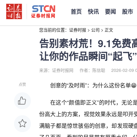
首页
快讯
要闻
股市
您当前的位置：
证券时报
>
公司
>
正文
告别素材荒！9.1免
让你的作品瞬间“起飞”
来源：证券时报网
作者：陈信聪
2026-02-09 
创意的“及时雨”：为什么这份名单
点赞
在这个“颜值即正义”的时代，无论
份高大上的方案，视觉效果永远是叩开
满脑子都是惊世骇俗的创意，却发现硬